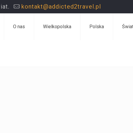
iat.
kontakt@addicted2travel.pl
O nas
Wielkopolska
Polska
Świa