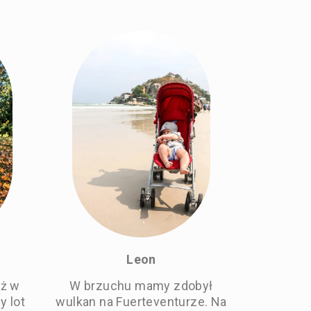
Leon
uż w
W brzuchu mamy zdobył
 lot
wulkan na Fuerteventurze. Na