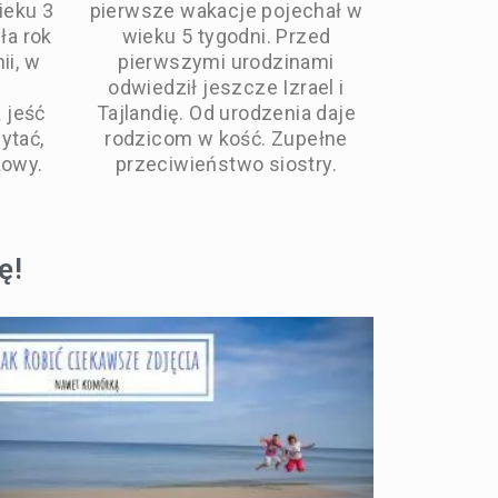
ieku 3
pierwsze wakacje pojechał w
ła rok
wieku 5 tygodni. Przed
ii, w
pierwszymi urodzinami
odwiedził jeszcze Izrael i
 jeść
Tajlandię. Od urodzenia daje
ytać,
rodzicom w kość. Zupełne
żowy.
przeciwieństwo siostry.
ę!