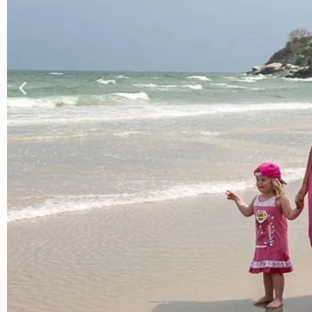
Wycieczka p
Odkąd na świecie pojawiły się dzieci, 
Wielkopolski. Zainspiruj się i znaj
S