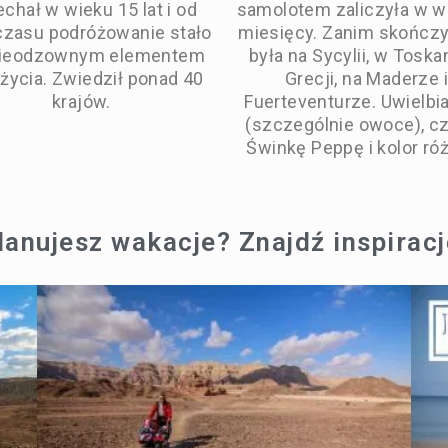
chał w wieku 15 lat i od
samolotem zaliczyła w w
czasu podróżowanie stało
miesięcy. Zanim skończy
nieodzownym elementem
była na Sycylii, w Toskan
 życia. Zwiedził ponad 40
Grecji, na Maderze i
krajów.
Fuerteventurze. Uwielbia
(szczególnie owoce), cz
Świnkę Peppę i kolor ró
lanujesz wakacje? Znajdź inspiracj