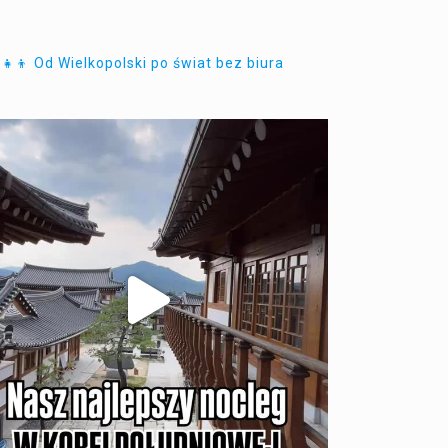
‍👧‍👦 Od Wielkopolski po świat bez biura