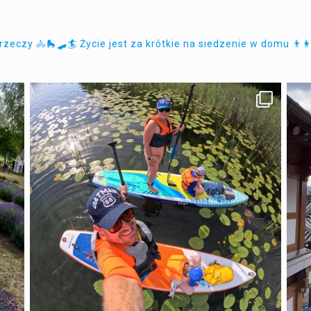
 rzeczy
🚴🛼🛹🏄 Życie jest za krótkie na siedzenie w domu
👨‍