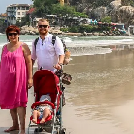
o Wielkopolsce
intensywnie odkrywamy nowe miejsca na mapie
dź pomysł na wycieczkę po Wielkopolsce.
prawdź