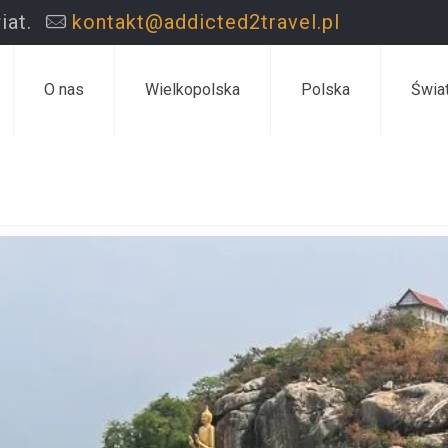
iat.
kontakt@addicted2travel.pl
O nas
Wielkopolska
Polska
Świa