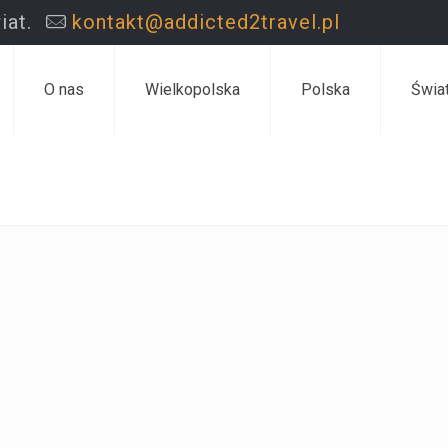
iat.
kontakt@addicted2travel.pl
O nas
Wielkopolska
Polska
Świa