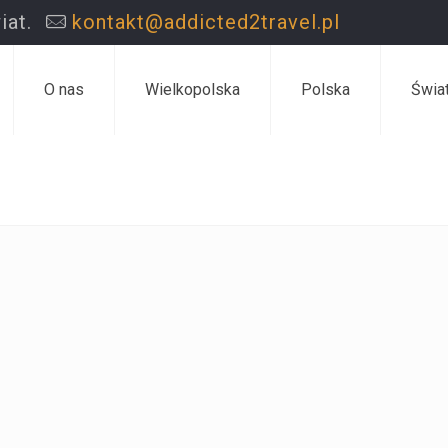
iat.
kontakt@addicted2travel.pl
O nas
Wielkopolska
Polska
Świa