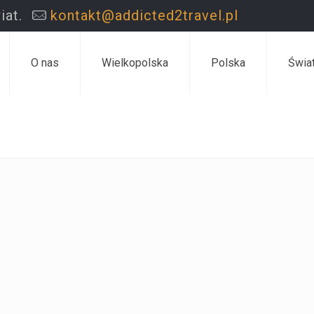
iat.
kontakt@addicted2travel.pl
O nas
Wielkopolska
Polska
Świa