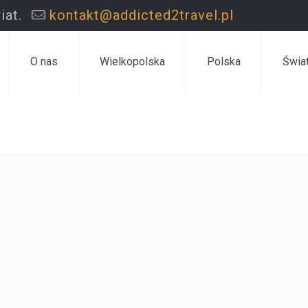
iat.
kontakt@addicted2travel.pl
O nas
Wielkopolska
Polska
Świa