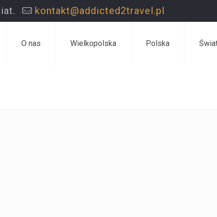
iat.
kontakt@addicted2travel.pl
O nas
Wielkopolska
Polska
Świa