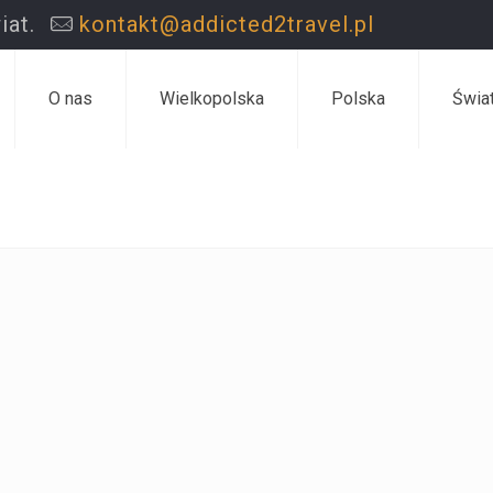
iat.
kontakt@addicted2travel.pl
O nas
Wielkopolska
Polska
Świa