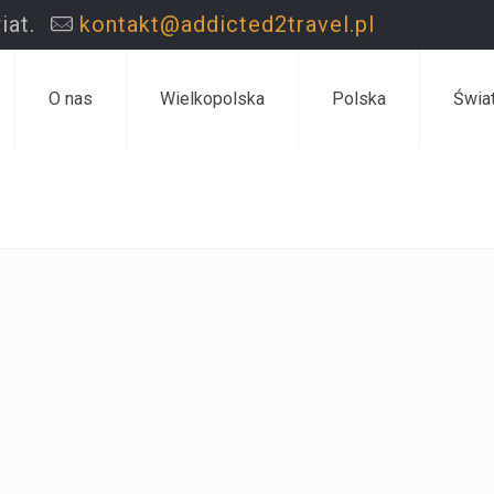
iat.
kontakt@addicted2travel.pl
O nas
Wielkopolska
Polska
Świa