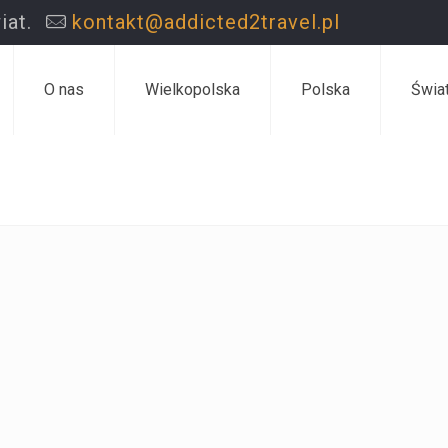
iat.
kontakt@addicted2travel.pl
O nas
Wielkopolska
Polska
Świa