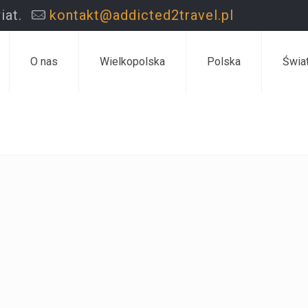
iat.
kontakt@addicted2travel.pl
O nas
Wielkopolska
Polska
Świa