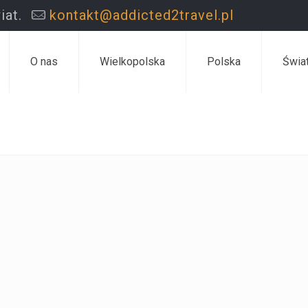
iat.
kontakt@addicted2travel.pl
O nas
Wielkopolska
Polska
Świa