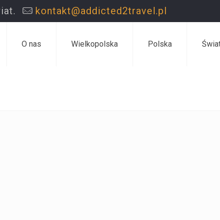
iat.
kontakt@addicted2travel.pl
O nas
Wielkopolska
Polska
Świa