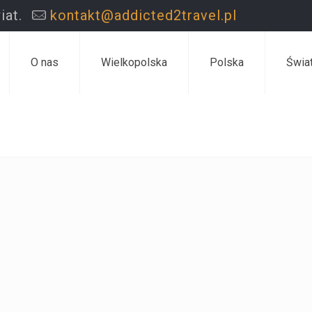
iat.
kontakt@addicted2travel.pl
O nas
Wielkopolska
Polska
Świa