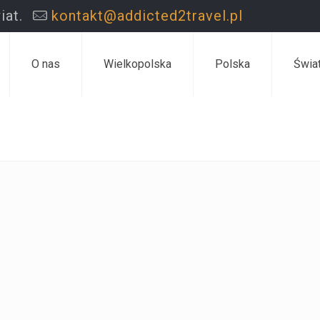
iat.
kontakt@addicted2travel.pl
O nas
Wielkopolska
Polska
Świa