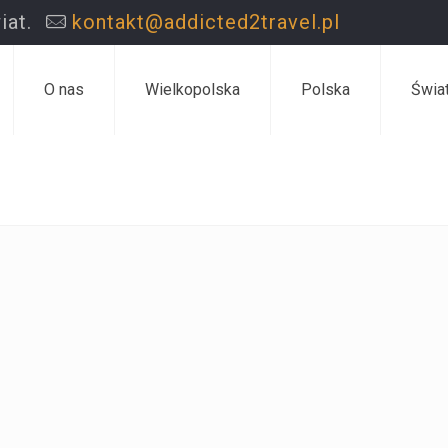
iat.
kontakt@addicted2travel.pl
O nas
Wielkopolska
Polska
Świa