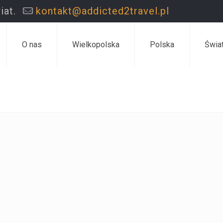
iat.
kontakt@addicted2travel.pl
O nas
Wielkopolska
Polska
Świa