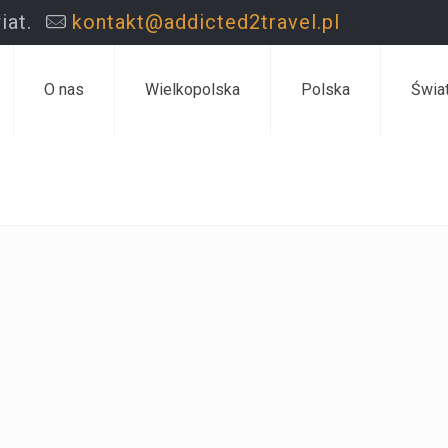
iat.
kontakt@addicted2travel.pl
O nas
Wielkopolska
Polska
Świa