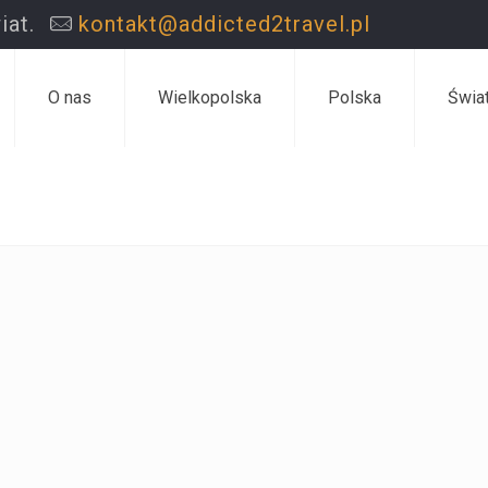
iat.
kontakt@addicted2travel.pl
O nas
Wielkopolska
Polska
Świa