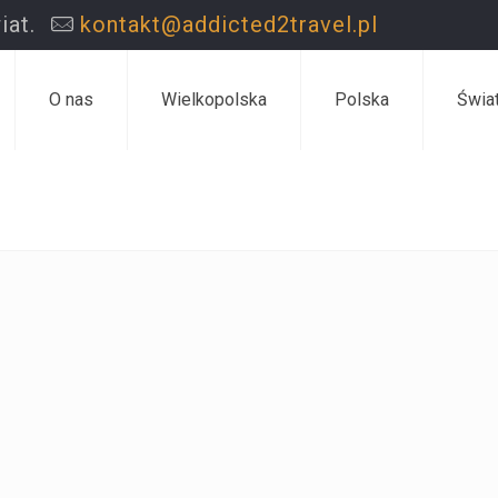
iat.
kontakt@addicted2travel.pl
O nas
Wielkopolska
Polska
Świa