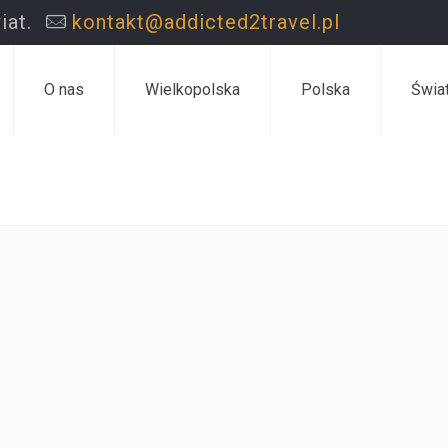
iat.
kontakt@addicted2travel.pl
O nas
Wielkopolska
Polska
Świa