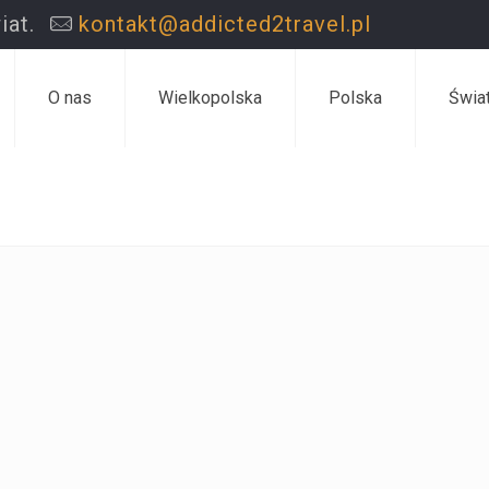
iat.
kontakt@addicted2travel.pl
O nas
Wielkopolska
Polska
Świa