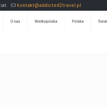
iat.
kontakt@addicted2travel.pl
O nas
Wielkopolska
Polska
Świa