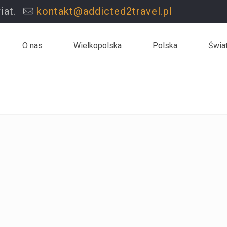
iat.
kontakt@addicted2travel.pl
O nas
Wielkopolska
Polska
Świa