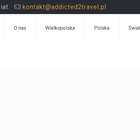
iat.
kontakt@addicted2travel.pl
O nas
Wielkopolska
Polska
Świa