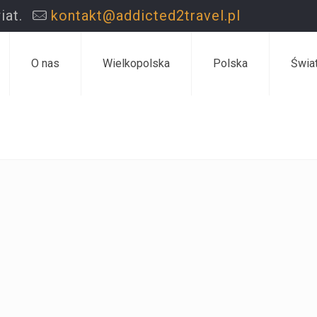
iat.
kontakt@addicted2travel.pl
O nas
Wielkopolska
Polska
Świa