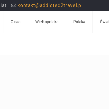
iat.
kontakt@addicted2travel.pl
O nas
Wielkopolska
Polska
Świa