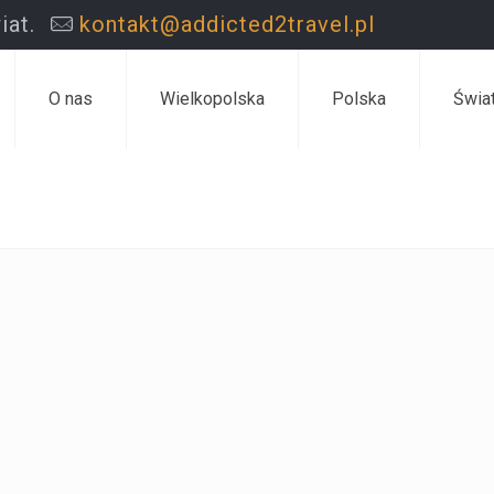
iat.
kontakt@addicted2travel.pl
O nas
Wielkopolska
Polska
Świa