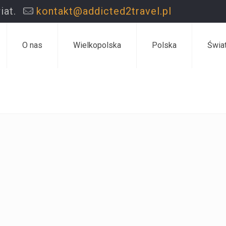
iat.
kontakt@addicted2travel.pl
O nas
Wielkopolska
Polska
Świa