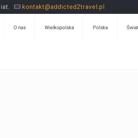
iat.
kontakt@addicted2travel.pl
O nas
Wielkopolska
Polska
Świa