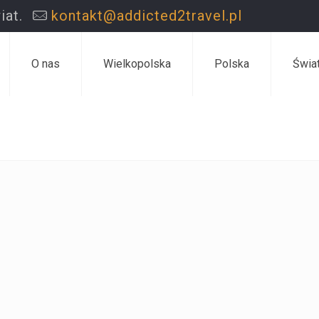
iat.
kontakt@addicted2travel.pl
O nas
Wielkopolska
Polska
Świa