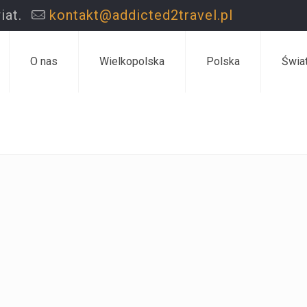
iat.
kontakt@addicted2travel.pl
O nas
Wielkopolska
Polska
Świa