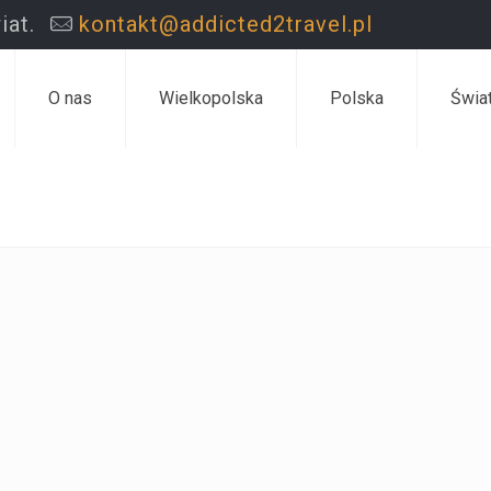
iat.
kontakt@addicted2travel.pl
O nas
Wielkopolska
Polska
Świa