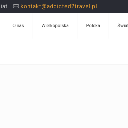
iat.
kontakt@addicted2travel.pl
O nas
Wielkopolska
Polska
Świa