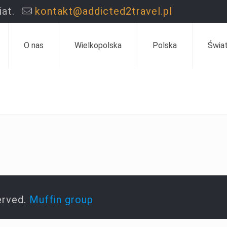
at.
kontakt@addicted2travel.pl
O nas
Wielkopolska
Polska
Świa
erved.
Muffin group