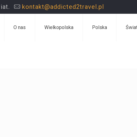
iat.
kontakt@addicted2travel.pl
O nas
Wielkopolska
Polska
Świa