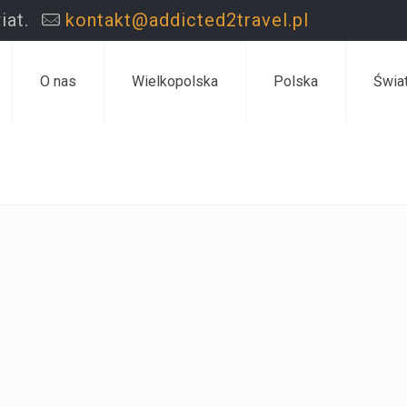
iat.
kontakt@addicted2travel.pl
O nas
Wielkopolska
Polska
Świa