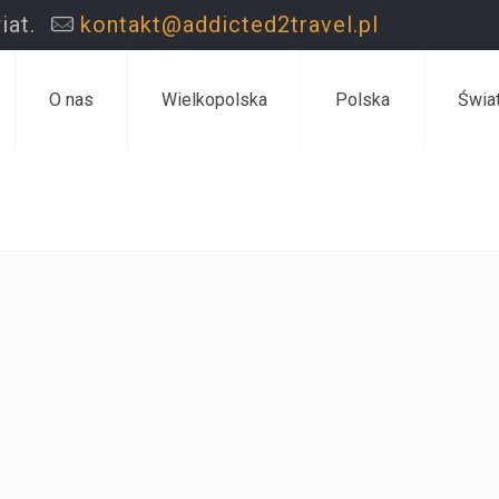
iat.
kontakt@addicted2travel.pl
O nas
Wielkopolska
Polska
Świa