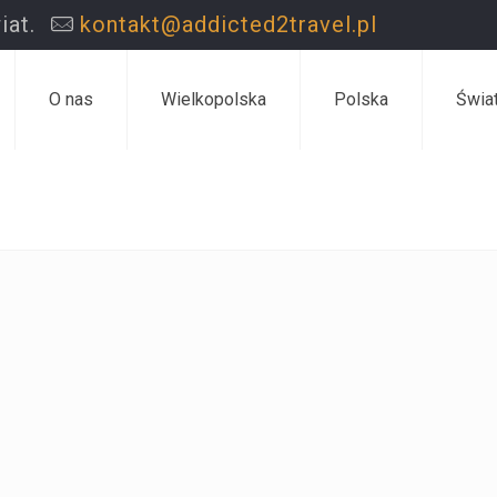
iat.
kontakt@addicted2travel.pl
O nas
Wielkopolska
Polska
Świa