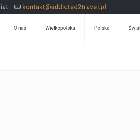
iat.
kontakt@addicted2travel.pl
O nas
Wielkopolska
Polska
Świa