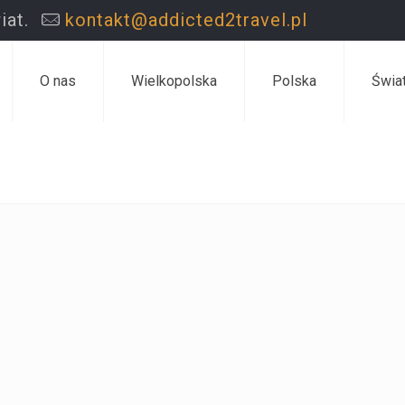
iat.
kontakt@addicted2travel.pl
O nas
Wielkopolska
Polska
Świa