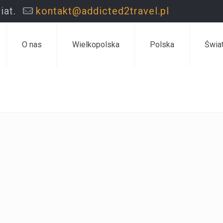
iat.
kontakt@addicted2travel.pl
O nas
Wielkopolska
Polska
Świa