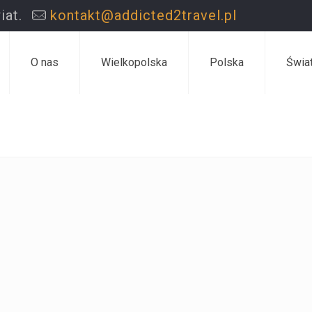
iat.
kontakt@addicted2travel.pl
O nas
Wielkopolska
Polska
Świa