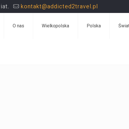
iat.
kontakt@addicted2travel.pl
O nas
Wielkopolska
Polska
Świa