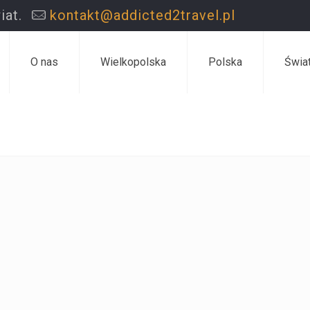
iat.
kontakt@addicted2travel.pl
O nas
Wielkopolska
Polska
Świa