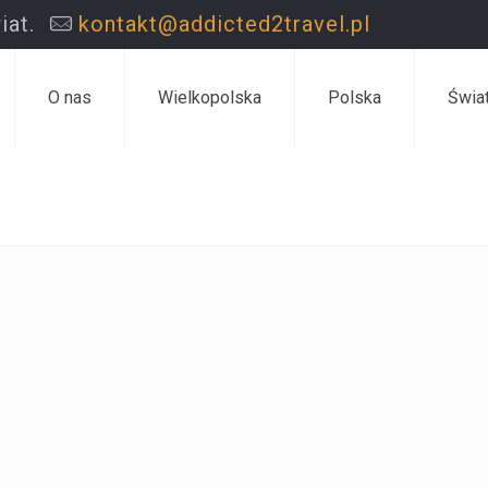
iat.
kontakt@addicted2travel.pl
O nas
Wielkopolska
Polska
Świa