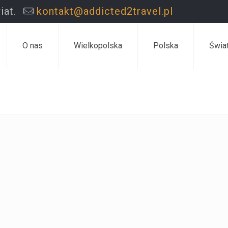
iat.
kontakt@addicted2travel.pl
O nas
Wielkopolska
Polska
Świa