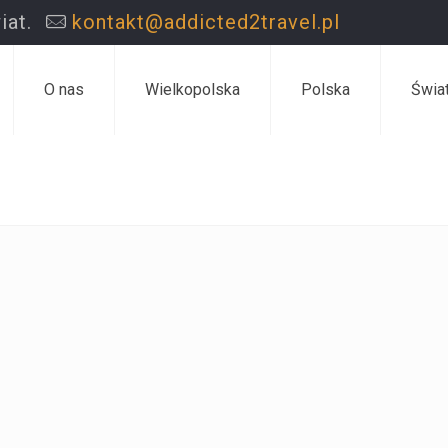
iat.
kontakt@addicted2travel.pl
O nas
Wielkopolska
Polska
Świa