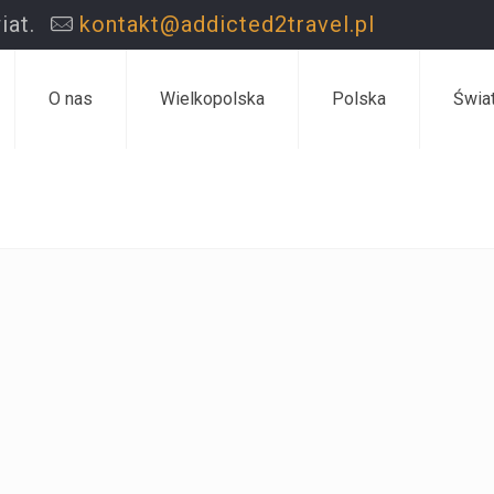
iat.
kontakt@addicted2travel.pl
O nas
Wielkopolska
Polska
Świa