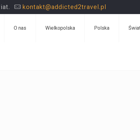
iat.
kontakt@addicted2travel.pl
O nas
Wielkopolska
Polska
Świa